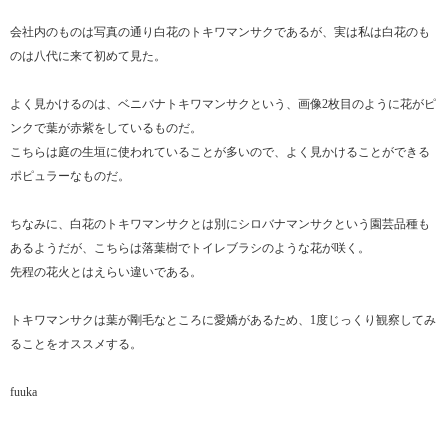
会社内のものは写真の通り白花のトキワマンサクであるが、実は私は白花のも
のは八代に来て初めて見た。
よく見かけるのは、ベニバナトキワマンサクという、画像2枚目のように花がピ
ンクで葉が赤紫をしているものだ。
こちらは庭の生垣に使われていることが多いので、よく見かけることができる
ポピュラーなものだ。
ちなみに、白花のトキワマンサクとは別にシロバナマンサクという園芸品種も
あるようだが、こちらは落葉樹でトイレブラシのような花が咲く。
先程の花火とはえらい違いである。
トキワマンサクは葉が剛毛なところに愛嬌があるため、1度じっくり観察してみ
ることをオススメする。
fuuka