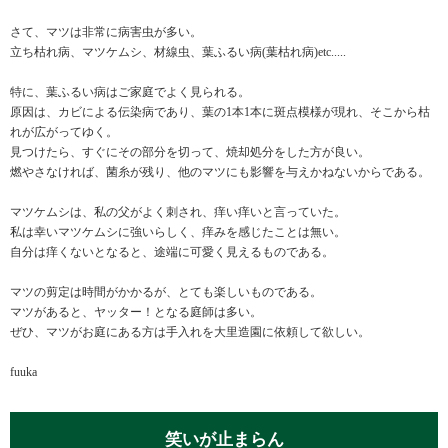
さて、マツは非常に病害虫が多い。
立ち枯れ病、マツケムシ、材線虫、葉ふるい病(葉枯れ病)etc.....
特に、葉ふるい病はご家庭でよく見られる。
原因は、カビによる伝染病であり、葉の1本1本に斑点模様が現れ、そこから枯
れが広がってゆく。
見つけたら、すぐにその部分を切って、焼却処分をした方が良い。
燃やさなければ、菌糸が残り、他のマツにも影響を与えかねないからである。
マツケムシは、私の父がよく刺され、痒い痒いと言っていた。
私は幸いマツケムシに強いらしく、痒みを感じたことは無い。
自分は痒くないとなると、途端に可愛く見えるものである。
マツの剪定は時間がかかるが、とても楽しいものである。
マツがあると、ヤッター！となる庭師は多い。
ぜひ、マツがお庭にある方は手入れを大里造園に依頼して欲しい。
fuuka
笑いが止まらん