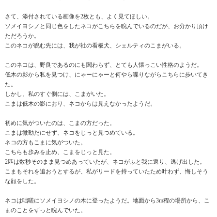
さて、添付されている画像を2枚とも、よく見てほしい。
ソメイヨシノと同じ色をしたネコがこちらを睨んでいるのだが、お分かり頂け
ただろうか。
このネコが睨む先には、我が社の看板犬、シェルティのこまがいる。
このネコは、野良であるのにも関わらず、とても人懐っこい性格のようだ。
低木の影から私を見つけ、にゃーにゃーと何やら喋りながらこちらに歩いてき
た。
しかし、私のすぐ側には、こまがいた。
こまは低木の影におり、ネコからは見えなかったようだ。
初めに気がついたのは、こまの方だった。
こまは微動だにせず、ネコをじっと見つめている。
ネコの方もこまに気がついた。
こちらも歩みを止め、こまをじっと見た。
2匹は数秒そのまま見つめあっていたが、ネコがふと我に返り、逃げ出した。
こまもそれを追おうとするが、私がリードを持っていたため叶わず、悔しそう
な顔をした。
ネコは咄嗟にソメイヨシノの木に登ったようだ。地面から3m程の場所から、こ
まのことをずっと睨んでいた。