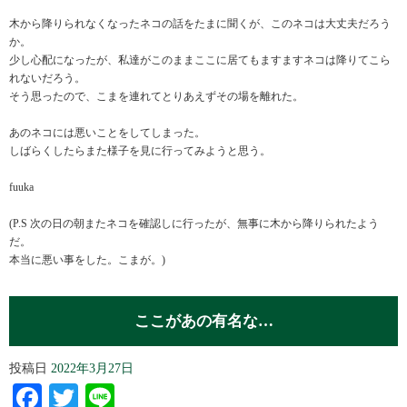
木から降りられなくなったネコの話をたまに聞くが、このネコは大丈夫だろう
か。
少し心配になったが、私達がこのままここに居てもますますネコは降りてこら
れないだろう。
そう思ったので、こまを連れてとりあえずその場を離れた。
あのネコには悪いことをしてしまった。
しばらくしたらまた様子を見に行ってみようと思う。
fuuka
(P.S 次の日の朝またネコを確認しに行ったが、無事に木から降りられたよう
だ。
本当に悪い事をした。こまが。)
ここがあの有名な…
投稿日
2022年3月27日
Facebook
Twitter
Line