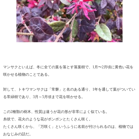
マンサクといえば、冬に全ての葉を落とす落葉樹で、1月〜2月頃に黄色い花を
咲かせる植物のことである。
対して、トキワマンサクは「常磐」と名のある通り、1年を通して葉がついてい
る常緑樹であり、3月～5月頃まで花を咲かせる。
この2種類の樹木、性質は違うが花の形が非常によく似ている。
糸状で、花火のような花がポンポンとたくさん咲く。
たくさん咲くから、「万咲く」というふうに名前が付けられるのは、植物では
おなじみの話だ。