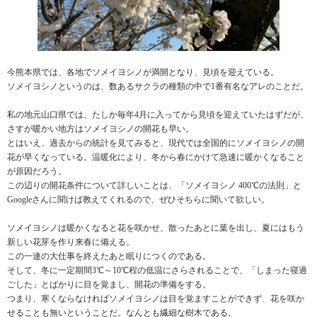
今熊本県では、各地でソメイヨシノが満開となり、見頃を迎えている。
ソメイヨシノというのは、数あるサクラの種類の中で1番有名なアレのことだ。
私の地元山口県では、たしか毎年4月に入ってから見頃を迎えていたはずだが、
さすが暖かい地方はソメイヨシノの開花も早い。
とはいえ、過去からの統計を見てみると、現代では全国的にソメイヨシノの開
花が早くなっている。温暖化により、冬から春にかけて急速に暖かくなること
が原因だろう。
この辺りの開花条件について詳しいことは、「ソメイヨシノ 400℃の法則」と
Googleさんに聞けば教えてくれるので、ぜひそちらに聞いて欲しい。
ソメイヨシノは暖かくなると花を咲かせ、散ったあとに葉を出し、夏にはもう
新しい花芽を作り来春に備える。
この一連の大仕事を終えたあと眠りにつくのである。
そして、冬に一定期間3℃～10℃程の低温にさらされることで、「しまった寝過
ごした」とばかりに目を覚まし、開花の準備をする。
つまり、寒くならなければソメイヨシノは目を覚ますことができず、花を咲か
せることも無いということだ。なんとも繊細な樹木である。