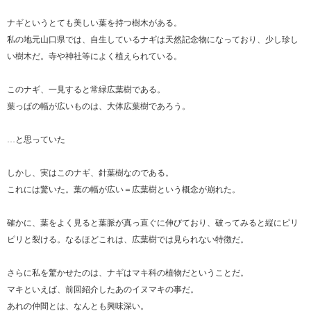
ナギというとても美しい葉を持つ樹木がある。
私の地元山口県では、自生しているナギは天然記念物になっており、少し珍し
い樹木だ。寺や神社等によく植えられている。
このナギ、一見すると常緑広葉樹である。
葉っぱの幅が広いものは、大体広葉樹であろう。
…と思っていた
しかし、実はこのナギ、針葉樹なのである。
これには驚いた。葉の幅が広い＝広葉樹という概念が崩れた。
確かに、葉をよく見ると葉脈が真っ直ぐに伸びており、破ってみると縦にピリ
ピリと裂ける。なるほどこれは、広葉樹では見られない特徴だ。
さらに私を驚かせたのは、ナギはマキ科の植物だということだ。
マキといえば、前回紹介したあのイヌマキの事だ。
あれの仲間とは、なんとも興味深い。